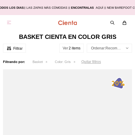
ODOS LOS DIAS
|
| LAS ZAPAS MÁS CÓMODAS |
|
ENCONTRALAS
AQUÍ |
| NEW BAREFOOT C

BASKET CIENTA EN COLOR GRIS
Ver
Recomendados
Quitar filtros
Filtrando por:
Basket
Color:
Gris