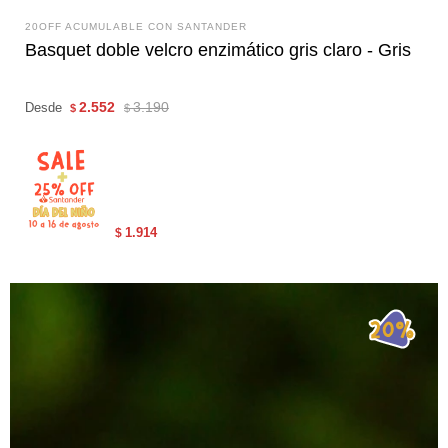
20OFF ACUMULABLE CON SANTANDER
Basquet doble velcro enzimático gris claro - Gris
2.552
3.190
Desde
$
$
1.914
$