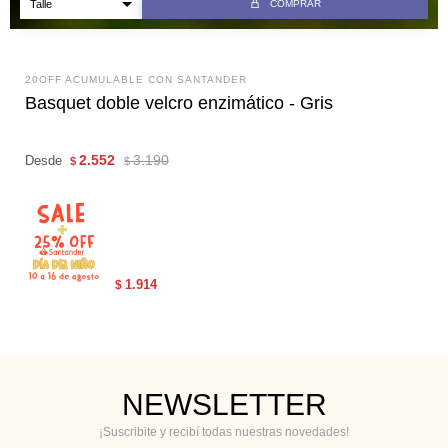
COMPRAR
20OFF ACUMULABLE CON SANTANDER
Basquet doble velcro enzimático - Gris
2.552
3.190
Desde
$
$
1.914
$
NEWSLETTER
¡Suscribite y recibí todas nuestras novedades!