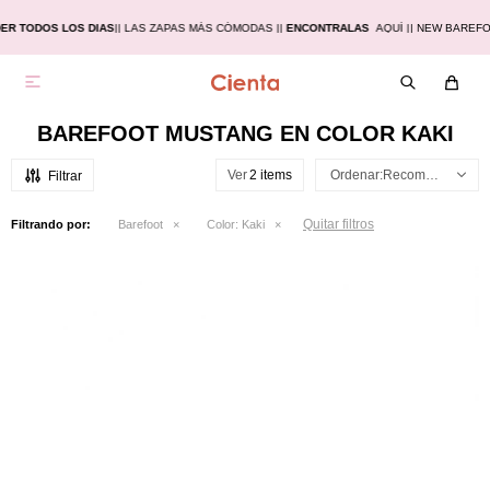
ER TODOS LOS DIAS
|
| LAS ZAPAS MÁS CÓMODAS |
|
ENCONTRALAS
AQUÍ |
| NEW BAREF

BAREFOOT MUSTANG EN COLOR KAKI
Ver
Recomendados
Quitar filtros
Filtrando por:
Barefoot
Color:
Kaki