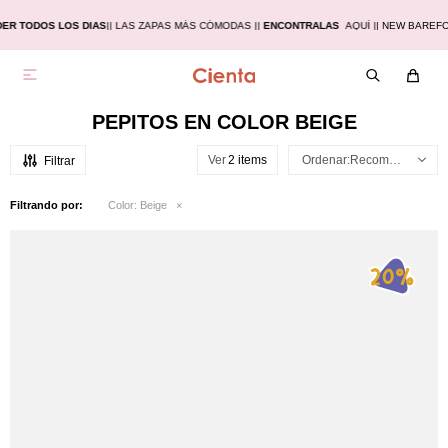
ER TODOS LOS DIAS
|
| LAS ZAPAS MÁS CÓMODAS |
|
ENCONTRALAS
AQUÍ |
| NEW BAREF

PEPITOS EN COLOR BEIGE
Ver
Recomendados
Filtrando por:
Color:
Beige