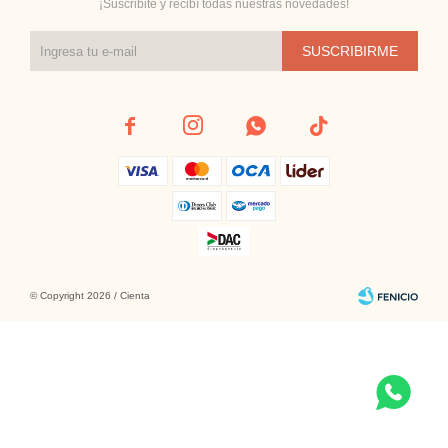
¡Suscribite y recibí todas nuestras novedades!
SUSCRIBIRME




© Copyright 2026 / Cienta
Fenicio