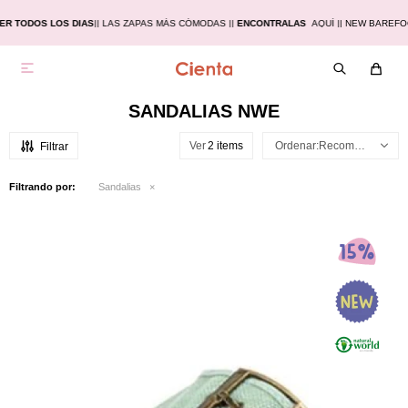
R TODOS LOS DIAS
|
| LAS ZAPAS MÁS CÓMODAS |
|
ENCONTRALAS
AQUÍ |
| NEW BAREFO

SANDALIAS NWE
Ver
Recomendados
Filtrando por:
Sandalias