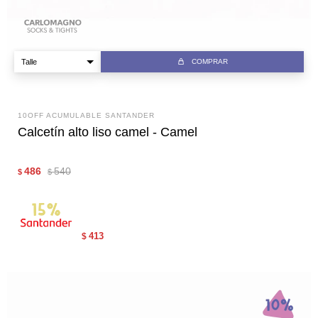
COMPRAR
10OFF ACUMULABLE SANTANDER
Calcetín alto liso camel - Camel
486
540
$
$
413
$