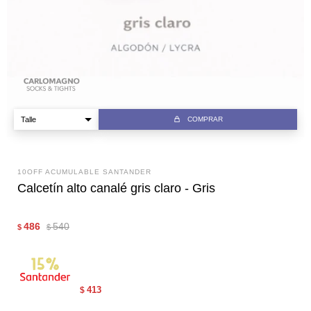
COMPRAR
10OFF ACUMULABLE SANTANDER
Calcetín alto canalé gris claro - Gris
486
540
$
$
413
$