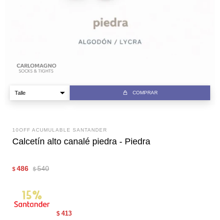
COMPRAR
10OFF ACUMULABLE SANTANDER
Calcetín alto canalé piedra - Piedra
486
540
$
$
413
$