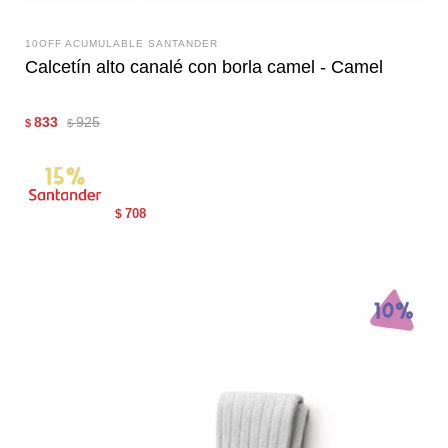
10OFF ACUMULABLE SANTANDER
Calcetín alto canalé con borla camel - Camel
833
925
$
$
708
$