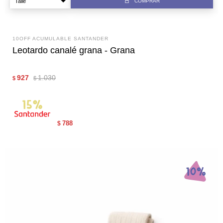
COMPRAR
10OFF ACUMULABLE SANTANDER
Leotardo canalé grana - Grana
927
1.030
$
$
788
$