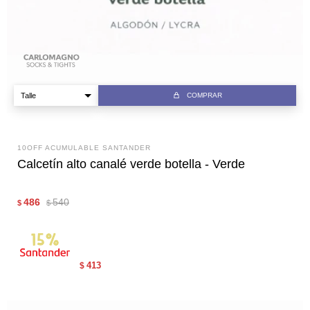
COMPRAR
10OFF ACUMULABLE SANTANDER
Calcetín alto canalé verde botella - Verde
486
540
$
$
413
$