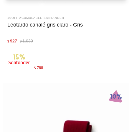
10OFF ACUMULABLE SANTANDER
Leotardo canalé gris claro - Gris
927
1.030
$
$
788
$