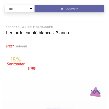
COMPRAR
10OFF ACUMULABLE SANTANDER
Leotardo canalé blanco - Blanco
927
1.030
$
$
788
$