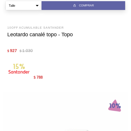
COMPRAR
10OFF ACUMULABLE SANTANDER
Leotardo canalé topo - Topo
927
1.030
$
$
788
$