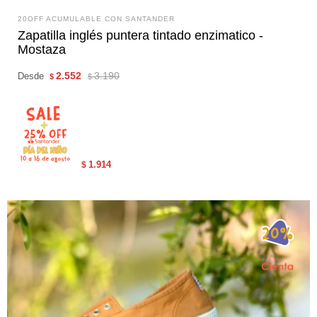
20OFF ACUMULABLE CON SANTANDER
Zapatilla inglés puntera tintado enzimatico -
Mostaza
2.552
3.190
Desde
$
$
1.914
$