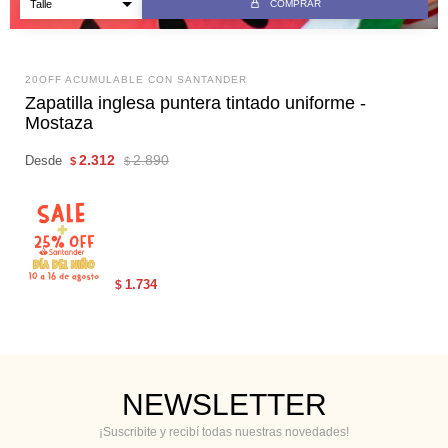
COMPRAR
20OFF ACUMULABLE CON SANTANDER
Zapatilla inglesa puntera tintado uniforme -
Mostaza
2.312
2.890
Desde
$
$
1.734
$
NEWSLETTER
¡Suscribite y recibí todas nuestras novedades!