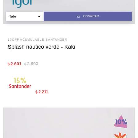
COMPRAR
10OFF ACUMULABLE SANTANDER
Splash nautico verde - Kaki
2.601
2.890
$
$
2.211
$