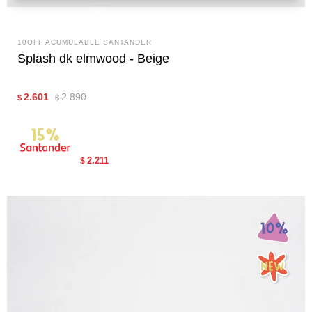
10OFF ACUMULABLE SANTANDER
Splash dk elmwood - Beige
2.601
2.890
$
$
2.211
$