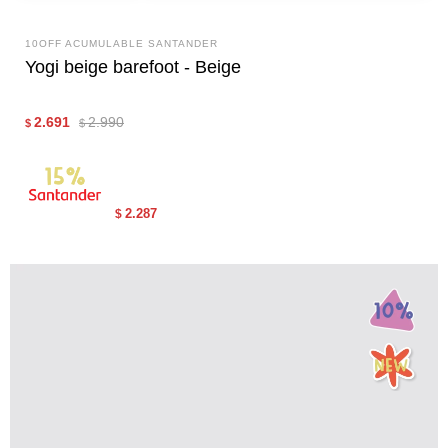
10OFF ACUMULABLE SANTANDER
Yogi beige barefoot - Beige
2.691
2.990
$
$
2.287
$