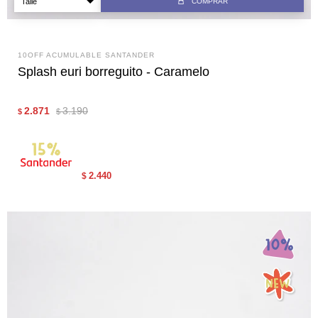
COMPRAR
10OFF ACUMULABLE SANTANDER
Splash euri borreguito - Caramelo
2.871
3.190
$
$
2.440
$