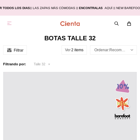
 TODOS LOS DIAS
|
| LAS ZAPAS MÁS CÓMODAS |
|
ENCONTRALAS
AQUÍ |
| NEW BAREFOOT

BOTAS TALLE 32
Ver
Recomendados
Filtrando por:
Talle 32