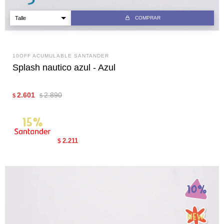
COMPRAR
10OFF ACUMULABLE SANTANDER
Splash nautico azul - Azul
2.601
2.890
$
$
2.211
$