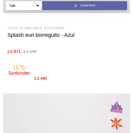
COMPRAR
10OFF ACUMULABLE SANTANDER
Splash euri borreguito - Azul
2.871
3.190
$
$
2.440
$