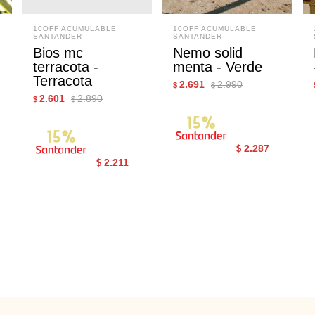
10OFF ACUMULABLE
10OFF ACUMULABLE
SANTANDER
SANTANDER
Bios mc
Nemo solid
terracota -
menta - Verde
Terracota
2.691
2.990
$
$
2.601
2.890
$
$
2.287
$
2.211
$