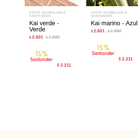
10OFF ACUMULABLE
10OFF ACUMULABLE
SANTANDER
SANTANDER
Kai verde -
Kai marino - Azul
Verde
2.601
2.890
$
$
2.601
2.890
$
$
2.211
$
2.211
$