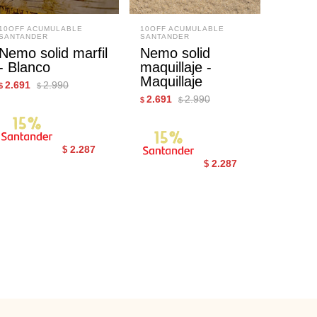
10OFF ACUMULABLE
10OFF ACUMULABLE
SANTANDER
SANTANDER
Nemo solid marfil
Nemo solid
- Blanco
maquillaje -
Maquillaje
2.691
2.990
$
$
2.691
2.990
$
$
2.287
$
2.287
$