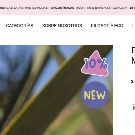
IAS
|
| LAS ZAPAS MÁS CÓMODAS |
|
ENCONTRALAS
AQUÍ |
| NEW BAREFOOT CONCEPT
15 
CATEGORÍAS
SOBRE NOSOTROS
FILOSOFÍA ECO
$