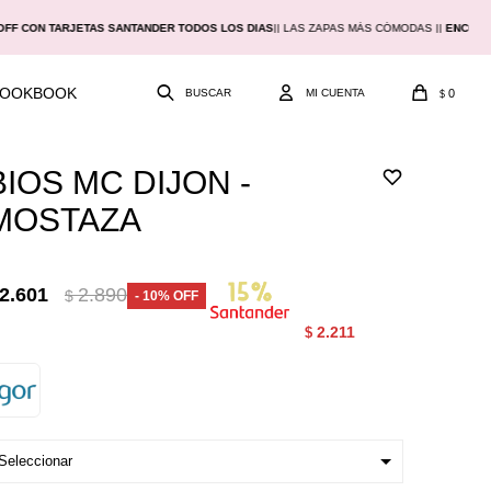
OFF CON TARJETAS SANTANDER TODOS LOS DIAS
|
| LAS ZAPAS MÁS CÓMODAS |
|
ENCON
LOOKBOOK
0
$
BIOS MC DIJON -
MOSTAZA
2.601
2.890
$
10
2.211
$