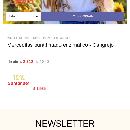
COMPRAR
20OFF ACUMULABLE CON SANTANDER
Merceditas punt.tintado enzimático - Cangrejo
2.312
2.890
Desde
$
$
1.965
$
NEWSLETTER