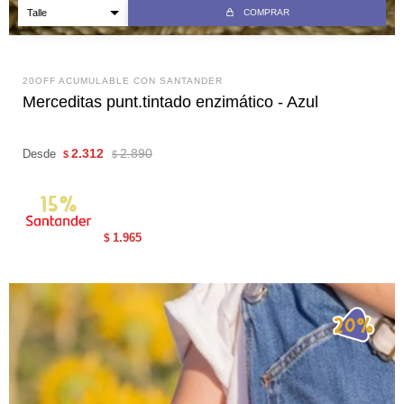
COMPRAR
20OFF ACUMULABLE CON SANTANDER
Merceditas punt.tintado enzimático - Azul
2.312
2.890
Desde
$
$
1.965
$