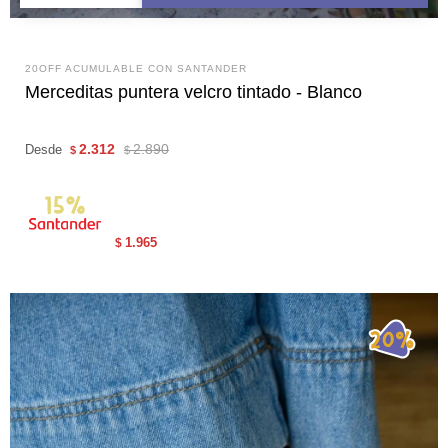
20OFF ACUMULABLE CON SANTANDER
Merceditas puntera velcro tintado - Blanco
2.312
2.890
Desde
$
$
1.965
$