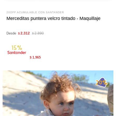
20OFF ACUMULABLE CON SANTANDER
Merceditas puntera velcro tintado - Maquillaje
2.312
2.890
Desde
$
$
1.965
$