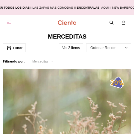
TODOS LOS DIAS
|
| LAS ZAPAS MÁS CÓMODAS |
|
ENCONTRALAS
AQUÍ |
| NEW BAREFOOT

MERCEDITAS
Ver
Recomendados
Filtrando por:
Merceditas