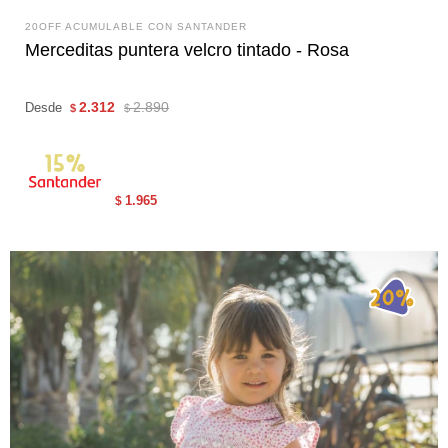
20OFF ACUMULABLE CON SANTANDER
Merceditas puntera velcro tintado - Rosa
2.312
2.890
Desde
$
$
1.965
$