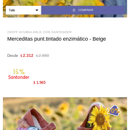
COMPRAR
20OFF ACUMULABLE CON SANTANDER
Merceditas punt.tintado enzimático - Beige
2.312
2.890
Desde
$
$
1.965
$