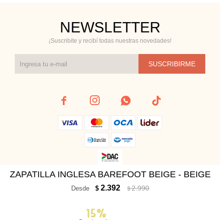
NEWSLETTER
¡Suscribite y recibí todas nuestras novedades!
SUSCRIBIRME




ZAPATILLA INGLESA BAREFOOT BEIGE - BEIGE
© Copyright 2026 / Cienta
2.392
2.990
Desde
$
$