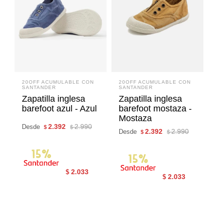
20OFF ACUMULABLE CON
20OFF ACUMULABLE CON
SANTANDER
SANTANDER
Zapatilla inglesa
Zapatilla inglesa
barefoot azul - Azul
barefoot mostaza -
Mostaza
2.392
2.990
Desde
$
$
2.392
2.990
Desde
$
$
2.033
$
2.033
$