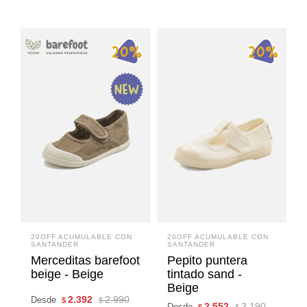
20OFF ACUMULABLE CON
20OFF ACUMULABLE CON
SANTANDER
SANTANDER
Merceditas barefoot
Pepito puntera
beige - Beige
tintado sand -
Beige
2.392
2.990
Desde
$
$
2.552
3.190
Desde
$
$