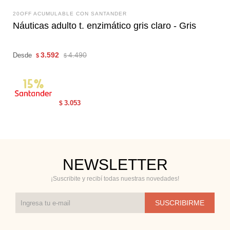
20OFF ACUMULABLE CON SANTANDER
Náuticas adulto t. enzimático gris claro - Gris
3.592
4.490
Desde
$
$
3.053
$
NEWSLETTER
¡Suscribite y recibí todas nuestras novedades!
SUSCRIBIRME