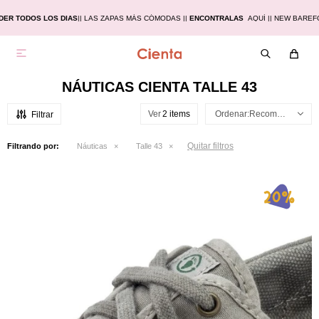
DER TODOS LOS DIAS
|
| LAS ZAPAS MÁS CÓMODAS |
|
ENCONTRALAS
AQUÍ |
| NEW BAREF

NÁUTICAS CIENTA TALLE 43
Ver
Recomendados
Quitar filtros
Filtrando por:
Náuticas
Talle 43