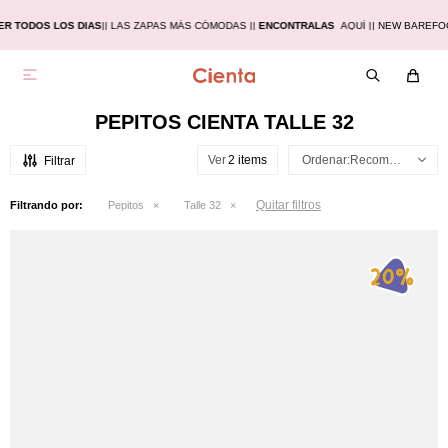
R TODOS LOS DIAS
|
| LAS ZAPAS MÁS CÓMODAS |
|
ENCONTRALAS
AQUÍ |
| NEW BAREFO

PEPITOS CIENTA TALLE 32
Ver
Recomendados
Quitar filtros
Filtrando por:
Pepitos
Talle 32