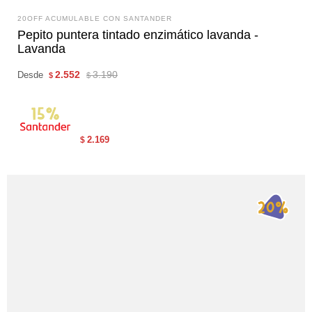
20OFF ACUMULABLE CON SANTANDER
Pepito puntera tintado enzimático lavanda -
Lavanda
2.552
3.190
Desde
$
$
2.169
$