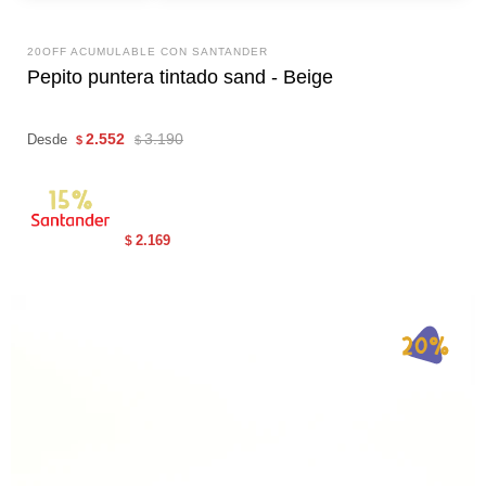
20OFF ACUMULABLE CON SANTANDER
Pepito puntera tintado sand - Beige
2.552
3.190
Desde
$
$
2.169
$