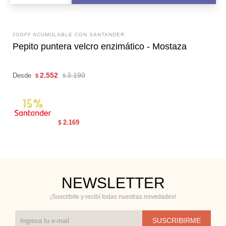
20OFF ACUMULABLE CON SANTANDER
Pepito puntera velcro enzimático - Mostaza
2.552
3.190
Desde
$
$
2.169
$
NEWSLETTER
¡Suscribite y recibí todas nuestras novedades!
SUSCRIBIRME