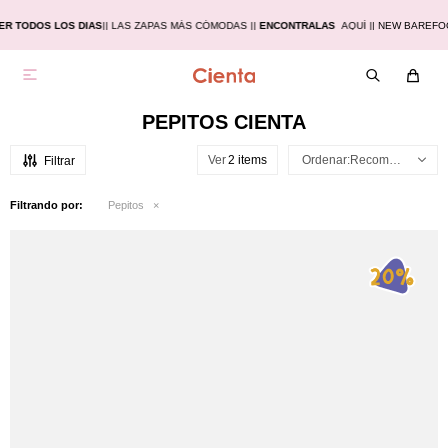
R TODOS LOS DIAS
|
| LAS ZAPAS MÁS CÓMODAS |
|
ENCONTRALAS
AQUÍ |
| NEW BAREFO

PEPITOS CIENTA
Ver
Recomendados
Filtrando por:
Pepitos