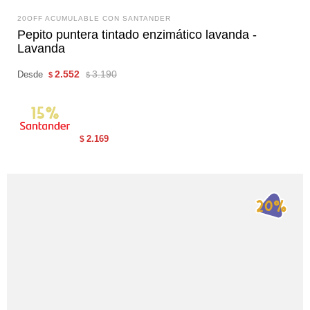
20OFF ACUMULABLE CON SANTANDER
Pepito puntera tintado enzimático lavanda -
Lavanda
2.552
3.190
Desde
$
$
2.169
$