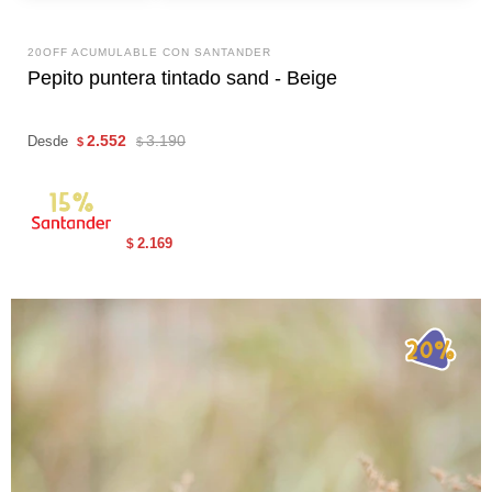
20OFF ACUMULABLE CON SANTANDER
Pepito puntera tintado sand - Beige
2.552
3.190
Desde
$
$
2.169
$