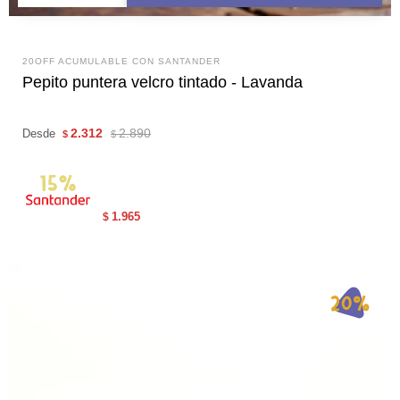
20OFF ACUMULABLE CON SANTANDER
Pepito puntera velcro tintado - Lavanda
2.312
2.890
Desde
$
$
1.965
$