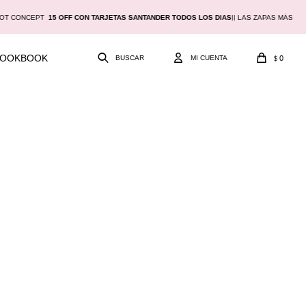
OT CONCEPT
15 OFF CON TARJETAS SANTANDER TODOS LOS DIAS
|
| LAS ZAPAS MÁS CÓ
LOOKBOOK
0
$