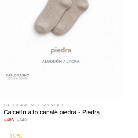
10OFF ACUMULABLE SANTANDER
Calcetín alto canalé piedra - Piedra
486
540
$
$