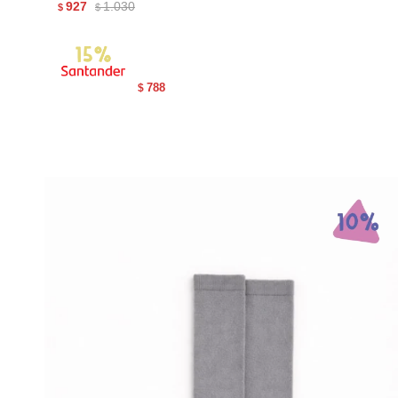
927
1.030
$
$
788
$