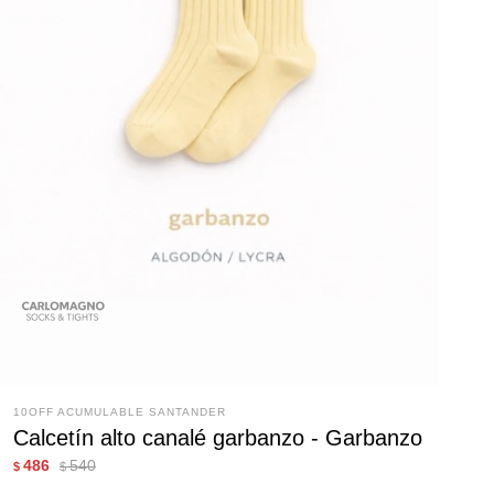
10OFF ACUMULABLE SANTANDER
Calcetín alto canalé garbanzo - Garbanzo
486
540
$
$