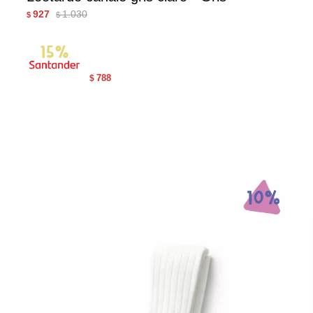
927
1.030
$
$
788
$