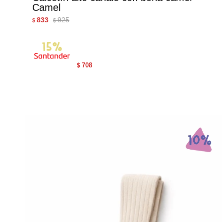
Camel
833
925
$
$
708
$