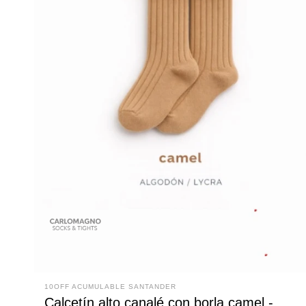
10OFF ACUMULABLE SANTANDER
Calcetín alto canalé con borla camel -