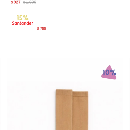
927
1.030
$
$
788
$