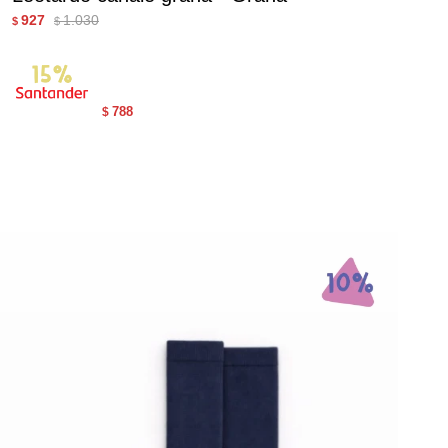
927
1.030
$
$
788
$