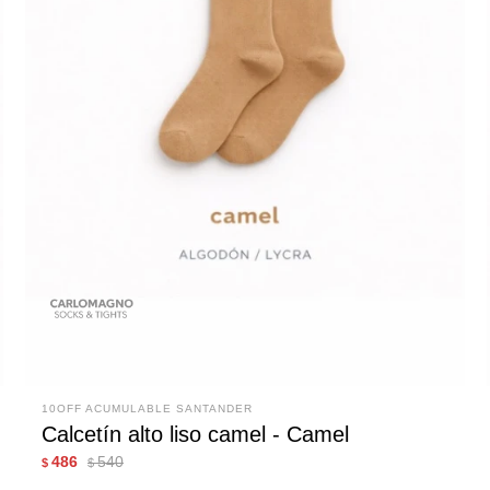
10OFF ACUMULABLE SANTANDER
Calcetín alto liso camel - Camel
486
540
$
$