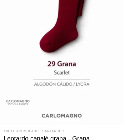
10OFF ACUMULABLE SANTANDER
Leotardo canalé grana - Grana