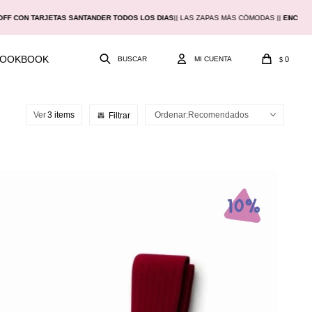
OFF CON TARJETAS SANTANDER TODOS LOS DIAS
|
| LAS ZAPAS MÁS CÓMODAS |
|
ENCON
LOOKBOOK
0
$
Ver
Recomendados