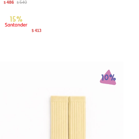
486
540
$
$
413
$