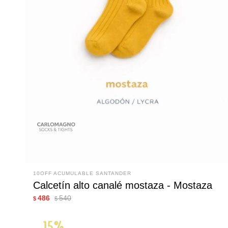
10OFF ACUMULABLE SANTANDER
Calcetín alto canalé mostaza - Mostaza
486
540
$
$