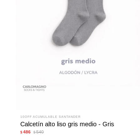
10OFF ACUMULABLE SANTANDER
Calcetín alto liso gris medio - Gris
486
540
$
$