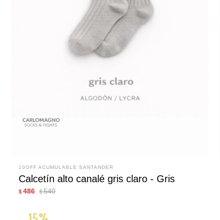
10OFF ACUMULABLE SANTANDER
Calcetín alto canalé gris claro - Gris
486
540
$
$