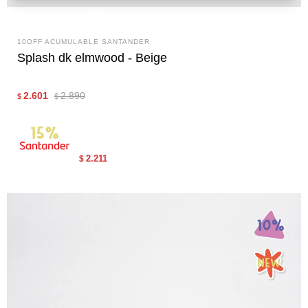
10OFF ACUMULABLE SANTANDER
Splash dk elmwood - Beige
2.601
2.890
$
$
2.211
$