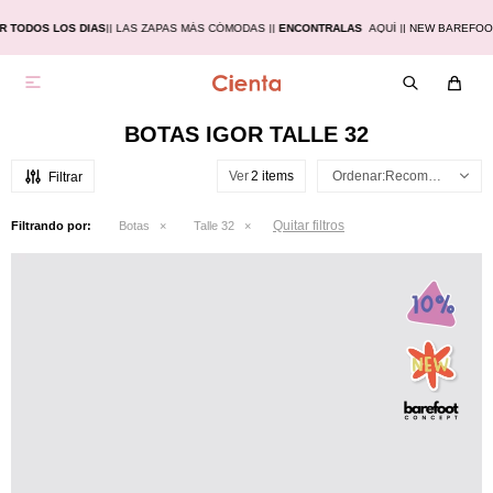
 TODOS LOS DIAS
|
| LAS ZAPAS MÁS CÓMODAS |
|
ENCONTRALAS
AQUÍ |
| NEW BAREFOO

BOTAS IGOR TALLE 32
Ver
Recomendados
Quitar filtros
Filtrando por:
Botas
Talle 32