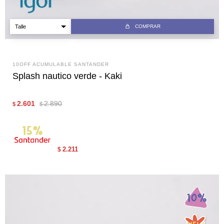
COMPRAR
10OFF ACUMULABLE SANTANDER
Splash nautico verde - Kaki
2.601
2.890
$
$
2.211
$