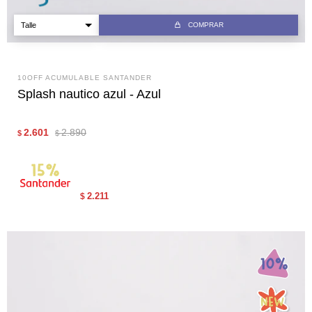
COMPRAR
10OFF ACUMULABLE SANTANDER
Splash nautico azul - Azul
2.601
2.890
$
$
2.211
$