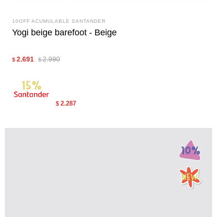
10OFF ACUMULABLE SANTANDER
Yogi beige barefoot - Beige
2.691
2.990
$
$
2.287
$