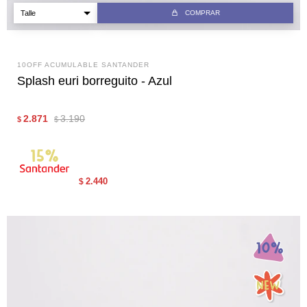
COMPRAR
10OFF ACUMULABLE SANTANDER
Splash euri borreguito - Azul
2.871
3.190
$
$
2.440
$