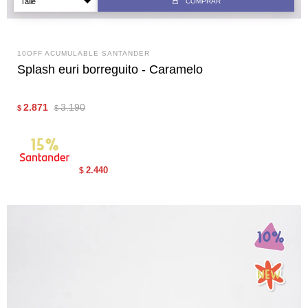
COMPRAR
10OFF ACUMULABLE SANTANDER
Splash euri borreguito - Caramelo
2.871
3.190
$
$
2.440
$