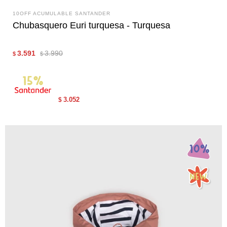
10OFF ACUMULABLE SANTANDER
Chubasquero Euri turquesa - Turquesa
3.591
3.990
$
$
3.052
$