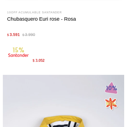
10OFF ACUMULABLE SANTANDER
Chubasquero Euri rose - Rosa
3.591
3.990
$
$
3.052
$