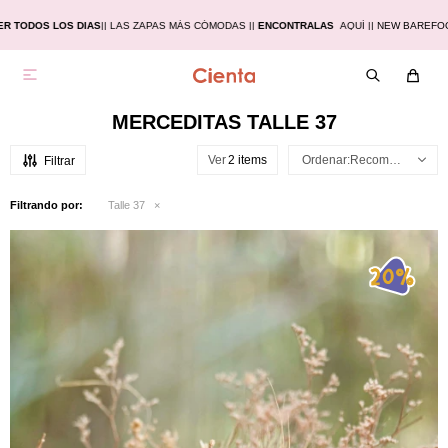
 TODOS LOS DIAS
|
| LAS ZAPAS MÁS CÓMODAS |
|
ENCONTRALAS
AQUÍ |
| NEW BAREFOO

MERCEDITAS TALLE 37
Ver
Recomendados
Filtrando por:
Talle 37