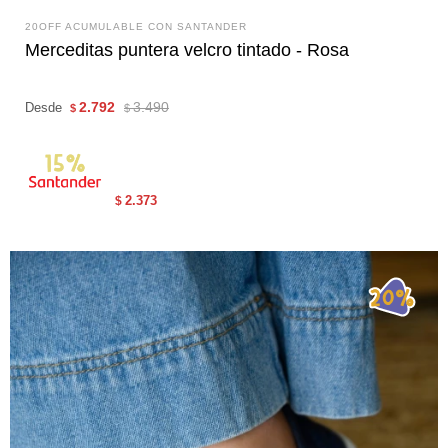
20OFF ACUMULABLE CON SANTANDER
Merceditas puntera velcro tintado - Rosa
2.792
3.490
Desde
$
$
2.373
$