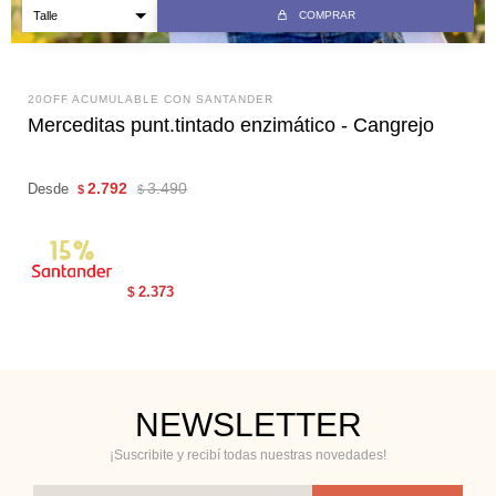
COMPRAR
20OFF ACUMULABLE CON SANTANDER
Merceditas punt.tintado enzimático - Cangrejo
2.792
3.490
Desde
$
$
2.373
$
NEWSLETTER
¡Suscribite y recibí todas nuestras novedades!