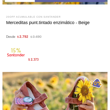
20OFF ACUMULABLE CON SANTANDER
Merceditas punt.tintado enzimático - Beige
2.792
3.490
Desde
$
$
2.373
$