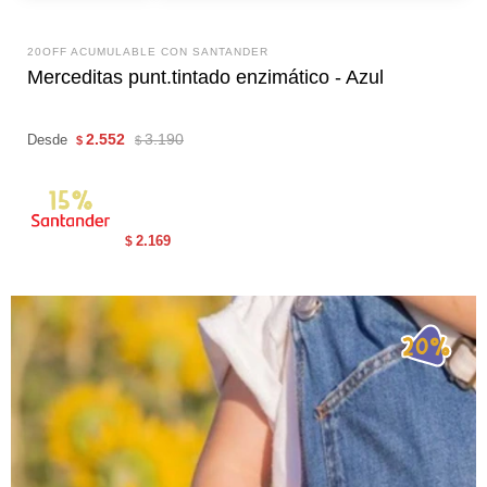
20OFF ACUMULABLE CON SANTANDER
Merceditas punt.tintado enzimático - Azul
2.552
3.190
Desde
$
$
2.169
$