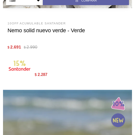
COMPRAR
10OFF ACUMULABLE SANTANDER
Nemo solid nuevo verde - Verde
2.691
2.990
$
$
2.287
$