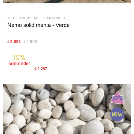
10OFF ACUMULABLE SANTANDER
Nemo solid menta - Verde
2.691
2.990
$
$
2.287
$