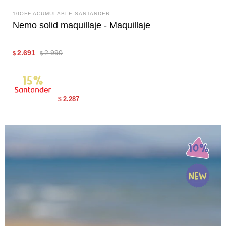
10OFF ACUMULABLE SANTANDER
Nemo solid maquillaje - Maquillaje
2.691
2.990
$
$
2.287
$