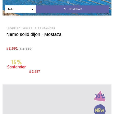
COMPRAR
10OFF ACUMULABLE SANTANDER
Nemo solid dijon - Mostaza
2.691
2.990
$
$
2.287
$