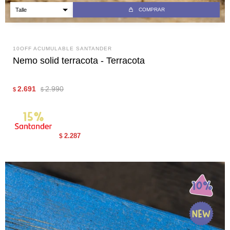
COMPRAR
10OFF ACUMULABLE SANTANDER
Nemo solid terracota - Terracota
2.691
2.990
$
$
2.287
$