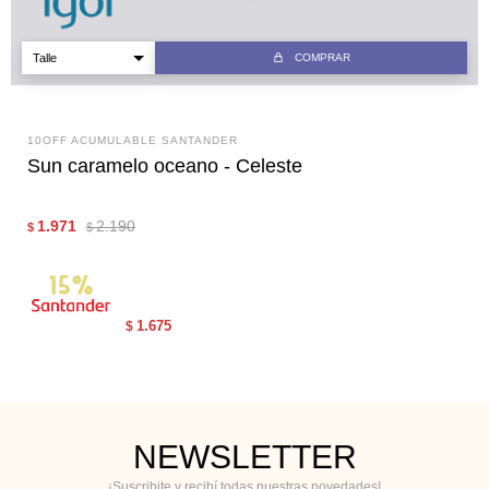
COMPRAR
10OFF ACUMULABLE SANTANDER
Sun caramelo oceano - Celeste
1.971
2.190
$
$
1.675
$
NEWSLETTER
¡Suscribite y recibí todas nuestras novedades!