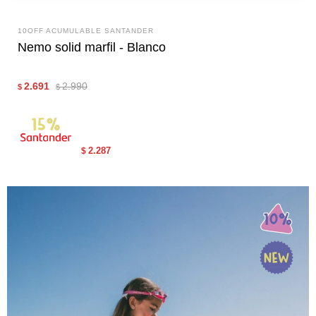
10OFF ACUMULABLE SANTANDER
Nemo solid marfil - Blanco
2.691
2.990
$
$
2.287
$