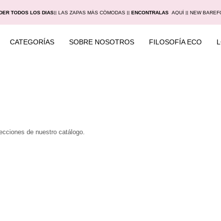
DER TODOS LOS DIAS
|
| LAS ZAPAS MÁS CÓMODAS |
|
ENCONTRALAS
AQUÍ |
| NEW BAREF
CATEGORÍAS
SOBRE NOSOTROS
FILOSOFÍA ECO
secciones de nuestro catálogo.