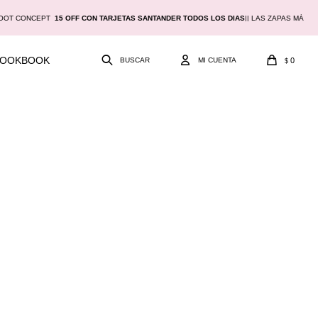
OOT CONCEPT
15 OFF CON TARJETAS SANTANDER TODOS LOS DIAS
|
| LAS ZAPAS MÁS C
LOOKBOOK
0
$