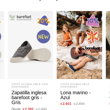
20OFF ACUMULABLE CON
10OFF ACUMULABLE
SANTANDER
SANTANDER
Zapatilla inglesa
Lona marino -
barefoot gris -
Azul
Gris
2.601
2.890
$
$
2.392
2.990
Desde
$
$