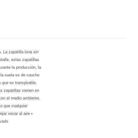
 La zapatilla lona sin
alle, estas zapatillas
rante la producción, la
 la suela es de caucho
 que es transpirable,
as zapatillas vienen en
 con el medio ambiente.
lo que cualquier
jar secar al aire •
avado