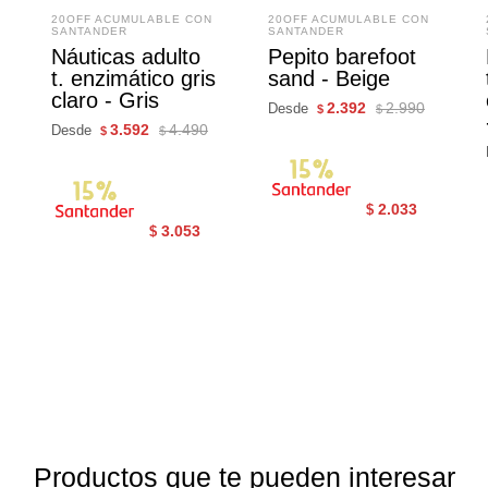
20OFF ACUMULABLE CON
20OFF ACUMULABLE CON
SANTANDER
SANTANDER
Náuticas adulto
Pepito barefoot
t. enzimático gris
sand - Beige
claro - Gris
2.392
2.990
Desde
$
$
3.592
4.490
Desde
$
$
2.033
$
3.053
$
Productos que te pueden interesar