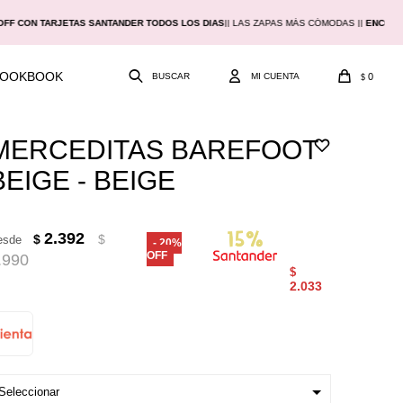
OFF CON TARJETAS SANTANDER TODOS LOS DIAS
|
| LAS ZAPAS MÁS CÓMODAS |
|
ENCON
LOOKBOOK
0
$
MERCEDITAS BAREFOOT
BEIGE - BEIGE
2.392
$
$
esde
20
.990
$
2.033