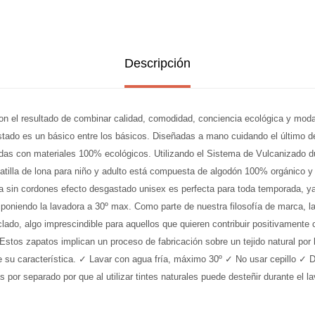
Descripción
n el resultado de combinar calidad, comodidad, conciencia ecológica y moda.
tado es un básico entre los básicos. Diseñadas a mano cuidando el último det
adas con materiales 100% ecológicos. Utilizando el Sistema de Vulcanizado du
patilla de lona para niño y adulto está compuesta de algodón 100% orgánico y
ona sin cordones efecto desgastado unisex es perfecta para toda temporada, ya
ar, poniendo la lavadora a 30º max. Como parte de nuestra filosofía de marca, l
clado, algo imprescindible para aquellos que quieren contribuir positivamente
• Estos zapatos implican un proceso de fabricación sobre un tejido natural por 
de su característica. ✓ Lavar con agua fría, máximo 30º ✓ No usar cepillo ✓ De
or separado por que al utilizar tintes naturales puede desteñir durante el l