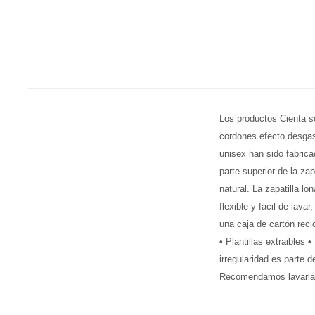
Los productos Cienta so
cordones efecto desgas
unisex han sido fabric
parte superior de la za
natural. La zapatilla l
flexible y fácil de lav
una caja de cartón reci
• Plantillas extraibles 
irregularidad es parte 
Recomendamos lavarlas p