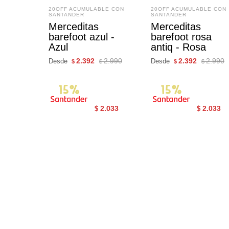
20OFF ACUMULABLE CON
20OFF ACUMULABLE CON
SANTANDER
SANTANDER
Merceditas
Merceditas
barefoot azul -
barefoot rosa
Azul
antiq - Rosa
2.392
2.990
2.392
2.990
Desde
Desde
$
$
$
$
2.033
2.033
$
$