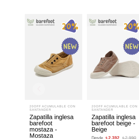
20OFF ACUMULABLE CON
20OFF ACUMULABLE CON
SANTANDER
SANTANDER
Zapatilla inglesa
Zapatilla inglesa
barefoot
barefoot beige -
mostaza -
Beige
Mostaza
2.392
2.990
Desde
$
$