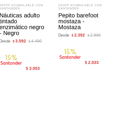
20OFF ACUMULABLE CON
20OFF ACUMULABLE CON
SANTANDER
SANTANDER
Náuticas adulto
Pepito barefoot
tintado
mostaza -
enzimático negro
Mostaza
- Negro
2.392
2.990
Desde
$
$
3.592
4.490
Desde
$
$
2.033
$
3.053
$