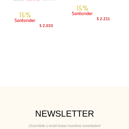
2.211
$
2.033
$
NEWSLETTER
¡Suscribite y recibí todas nuestras novedades!