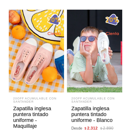
20OFF ACUMULABLE CON
20OFF ACUMULABLE CON
SANTANDER
SANTANDER
Zapatilla inglesa
Zapatilla inglesa
puntera tintado
puntera tintado
uniforme -
uniforme - Blanco
Maquillaje
2.312
2.890
Desde
$
$