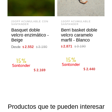
20OFF ACUMULABLE CON
10OFF ACUMULABLE
SANTANDER
SANTANDER
Basquet doble
Berri basket doble
velcro enzimático -
velcro caramelo
Beige
marfil - Blanco
2.871
3.190
2.552
3.190
Desde
$
$
$
$
2.440
$
2.169
$
Productos que te pueden interesar