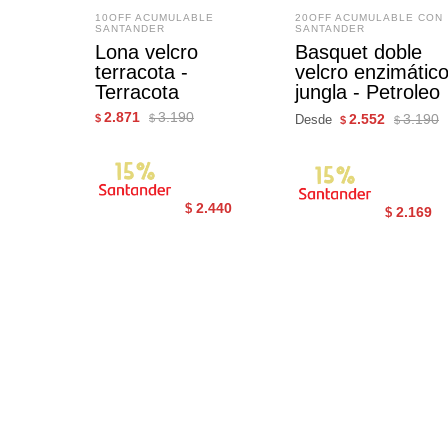
10OFF ACUMULABLE
20OFF ACUMULABLE CON
SANTANDER
SANTANDER
Lona velcro
Basquet doble
terracota -
velcro enzimátic
Terracota
jungla - Petroleo
2.871
3.190
2.552
3.190
$
$
Desde
$
$
2.440
$
2.169
$