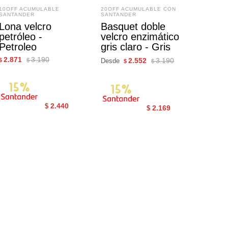
10OFF ACUMULABLE
20OFF ACUMULABLE CON
SANTANDER
SANTANDER
Lona velcro
Basquet doble
petróleo -
velcro enzimático
Petroleo
gris claro - Gris
2.871
3.190
2.552
3.190
$
$
Desde
$
$
2.440
$
2.169
$