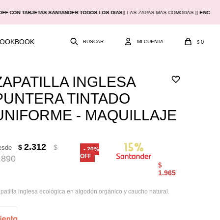
OFF CON TARJETAS SANTANDER TODOS LOS DIAS
|
| LAS ZAPAS MÁS CÓMODAS |
|
ENCON
LOOKBOOK
0
$
ZAPATILLA INGLESA
PUNTERA TINTADO
UNIFORME - MAQUILLAJE
2.312
$
$
esde
20
.890
$
1.965
patilla inglesa ecológica en algodón orgánico y caucho natural.