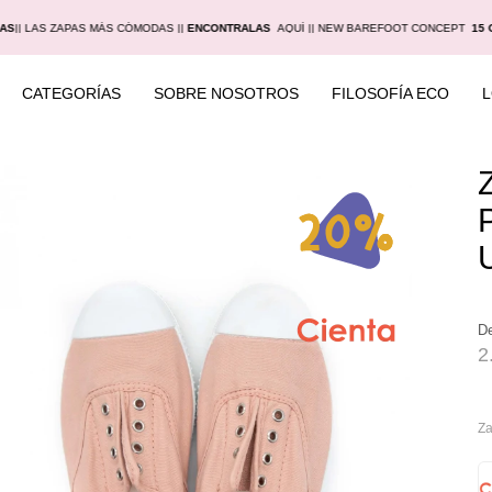
IAS
|
| LAS ZAPAS MÁS CÓMODAS |
|
ENCONTRALAS
AQUÍ |
| NEW BAREFOOT CONCEPT
15 
CATEGORÍAS
SOBRE NOSOTROS
FILOSOFÍA ECO
D
2
Za