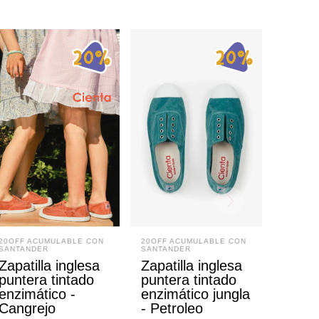
20OFF ACUMULABLE CON
20OFF ACUMULABLE CON
SANTANDER
SANTANDER
Zapatilla inglesa
Zapatilla inglesa
puntera tintado
puntera tintado
enzimático -
enzimático jungla
Cangrejo
- Petroleo