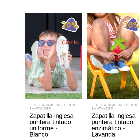
20OFF ACUMULABLE CON
20OFF ACUMULABLE CON
SANTANDER
SANTANDER
Zapatilla inglesa
Zapatilla inglesa
puntera tintado
puntera tintado
uniforme -
enzimático -
Blanco
Lavanda