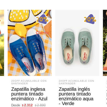
20OFF ACUMULABLE CON
20OFF ACUMULABLE CON
SANTANDER
SANTANDER
Zapatilla inglesa
Zapatilla inglés
puntera tintado
puntera tintado
enzimático - Azul
enzimático aqua
- Verde
2.312
2.890
Desde
$
$