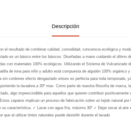
Descripción
n el resultado de combinar calidad, comodidad, conciencia ecológica y moda.
tado es un básico entre los básicos. Diseñadas a mano cuidando el último det
adas con materiales 100% ecológicos. Utilizando el Sistema de Vulcanizado du
patilla de lona para niño y adulto está compuesta de algodón 100% orgánico y
ona sin cordones efecto desgastado unisex es perfecta para toda temporada, ya
ar, poniendo la lavadora a 30º max. Como parte de nuestra filosofía de marca, l
clado, algo imprescindible para aquellos que quieren contribuir positivamente
• Estos zapatos implican un proceso de fabricación sobre un tejido natural por 
 de su característica. ✓ Lavar con agua fría, máximo 30º ✓ Dejar secar al ai
r que al utilizar tintes naturales puede desteñir durante el lavado