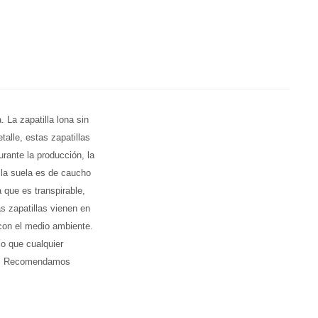
 La zapatilla lona sin
alle, estas zapatillas
rante la producción, la
 la suela es de caucho
 que es transpirable,
as zapatillas vienen en
 con el medio ambiente.
lo que cualquier
re • Recomendamos