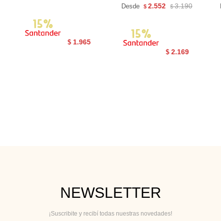
2.552
3.190
Desde
$
$
1.965
$
2.169
$
NEWSLETTER
¡Suscribite y recibí todas nuestras novedades!