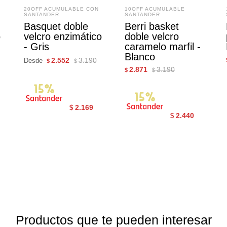
20OFF ACUMULABLE CON
10OFF ACUMULABLE
SANTANDER
SANTANDER
Basquet doble
Berri basket
o
velcro enzimático
doble velcro
- Gris
caramelo marfil -
Blanco
2.552
3.190
Desde
$
$
2.871
3.190
$
$
2.169
$
2.440
$
Productos que te pueden interesar